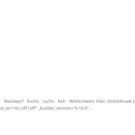
aulwurf Fuchs Luchs Reh Wildschwein Foto: iStock/kruwt [d
d_on=“on|off|off“ _builder_version=“4.18.0″...