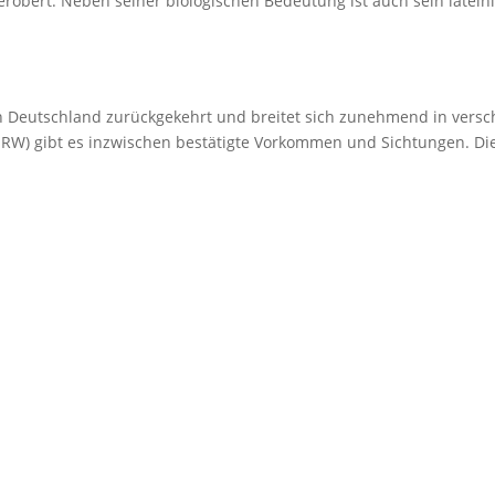
kerobert. Neben seiner biologischen Bedeutung ist auch sein latei
ach Deutschland zurückgekehrt und breitet sich zunehmend in vers
NRW) gibt es inzwischen bestätigte Vorkommen und Sichtungen. Di