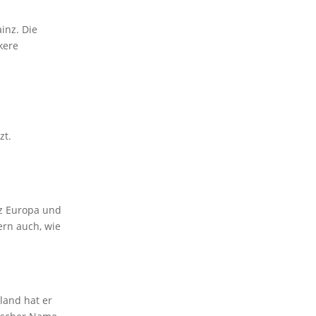
inz. Die
kere
zt.
nz Europa und
ern auch, wie
land hat er