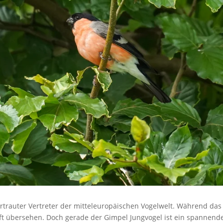
ertrauter Vertreter der mitteleuropäischen Vogelwelt. Während da
t übersehen. Doch gerade der Gimpel Jungvogel ist ein spannendes