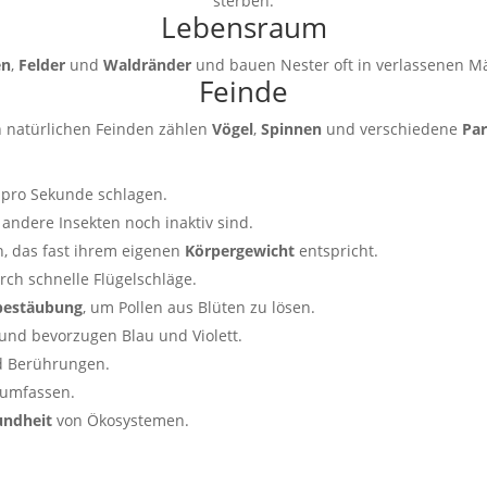
sterben.
Lebensraum
en
,
Felder
und
Waldränder
und bauen Nester oft in verlassenen M
Feinde
 natürlichen Feinden zählen
Vögel
,
Spinnen
und verschiedene
Par
 pro Sekunde schlagen.
 andere Insekten noch inaktiv sind.
, das fast ihrem eigenen
Körpergewicht
entspricht.
rch schnelle Flügelschläge.
bestäubung
, um Pollen aus Blüten zu lösen.
und bevorzugen Blau und Violett.
 Berührungen.
umfassen.
undheit
von Ökosystemen.