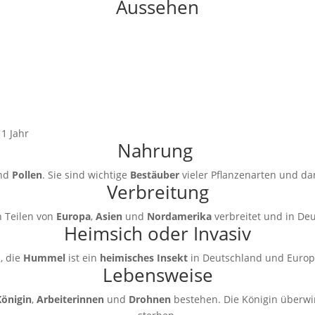
Aussehen
1 Jahr
Nahrung
nd
Pollen
. Sie sind wichtige
Bestäuber
vieler Pflanzenarten und da
Verbreitung
n Teilen von
Europa
,
Asien
und
Nordamerika
verbreitet und in Deu
Heimsich oder Invasiv
a, die
Hummel
ist ein
heimisches Insekt
in Deutschland und Europ
Lebensweise
Königin
,
Arbeiterinnen
und
Drohnen
bestehen. Die Königin überwin