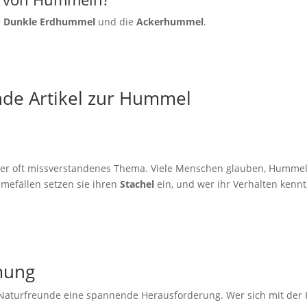
e
Dunkle Erdhummel
und die
Ackerhummel
.
nde Artikel zur Hummel
aber oft missverstandenes Thema. Viele Menschen glauben, Hummeln
hmefällen setzen sie ihren
Stachel
ein, und wer ihr Verhalten kenn
mung
r Naturfreunde eine spannende Herausforderung. Wer sich mit der