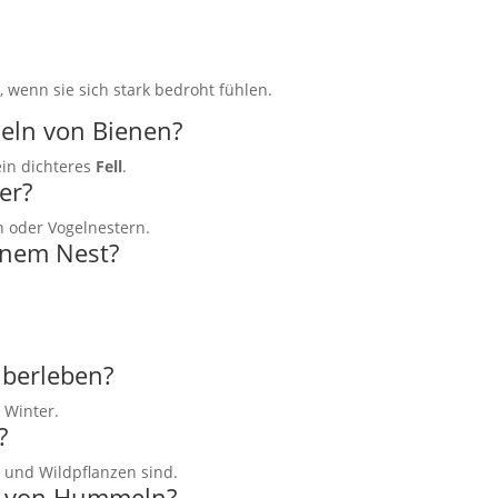
 wenn sie sich stark bedroht fühlen.
eln von Bienen?
in dichteres
Fell
.
er?
n oder Vogelnestern.
inem Nest?
berleben?
 Winter.
?
- und Wildpflanzen sind.
en von Hummeln?