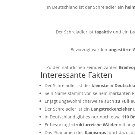
In Deutschland ist der Schreiadler ein
heim
Der Schreiadler ist
tagaktiv
und ein
La
Bevorzugt werden
ungestörte 
Zu den natürlichen Feinden zählen
Greifvö
Interessante Fakten
Der Schreiadler ist der
kleinste in Deutsc
Sein Name stammt von seinem markanten Ru
Er jagt ungewöhnlicherweise auch
zu Fuß
au
Der Schreiadler ist ein
Langstreckenzieher
u
In Deutschland gibt es nur noch etwa
110 B
Er bevorzugt
strukturreiche Wälder
mit an
Das Phänomen des
Kainismus
führt dazu, da