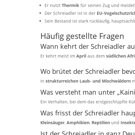
Er nutzt
Thermik
für seinen Zug und meidet
Der Schreiadler ist in der
EU-Vogelschutzrich
Sein Bestand ist stark rückläufig, hauptsäch
Häufig gestellte Fragen
Wann kehrt der Schreiadler a
Er kehrt meist im
April
aus dem
südlichen Afr
Wo brütet der Schreiadler bev
In
strukturreichen Laub- und Mischwäldern
m
Was versteht man unter „Kain
Ein Verhalten, bei dem das erstgeschlüpfte Kü
Was frisst der Schreiadler hau
Kleinsäuger
,
Amphibien
,
Reptilien
und
Insekt
Ist der Schreiadler in ganz De