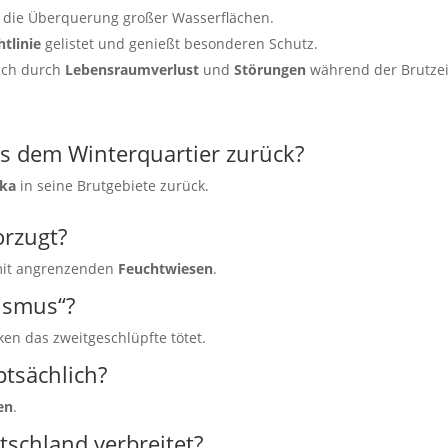
 die Überquerung großer Wasserflächen.
tlinie
gelistet und genießt besonderen Schutz.
lich durch
Lebensraumverlust
und
Störungen
während der Brutzei
us dem Winterquartier zurück?
ika
in seine Brutgebiete zurück.
orzugt?
it angrenzenden
Feuchtwiesen
.
ismus“?
ken das zweitgeschlüpfte tötet.
ptsächlich?
en
.
utschland verbreitet?