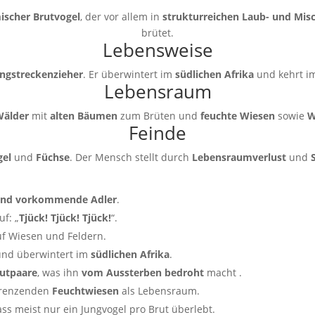
ischer Brutvogel
, der vor allem in
strukturreichen Laub- und Mis
brütet.
Lebensweise
ngstreckenzieher
. Er überwintert im
südlichen Afrika
und kehrt im
Lebensraum
Wälder
mit
alten Bäumen
zum Brüten und
feuchte Wiesen
sowie
W
Feinde
gel
und
Füchse
. Der Mensch stellt durch
Lebensraumverlust
und
hland vorkommende Adler
.
f: „
Tjück! Tjück! Tjück!
“.
f Wiesen und Feldern.
nd überwintert im
südlichen Afrika
.
rutpaare
, was ihn
vom Aussterben bedroht
macht .
grenzenden
Feuchtwiesen
als Lebensraum.
ss meist nur ein Jungvogel pro Brut überlebt.