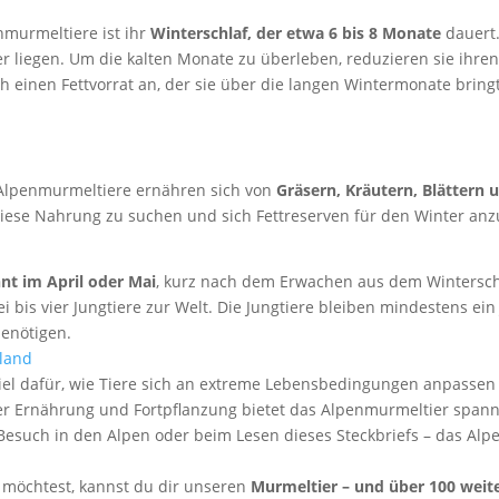
nmurmeltiere ist ihr
Winterschlaf, der etwa 6 bis 8 Monate
dauert.
 liegen. Um die kalten Monate zu überleben, reduzieren sie ihre
ch einen Fettvorrat an, der sie über die langen Wintermonate bringt
 Alpenmurmeltiere ernähren sich von
Gräsern, Kräutern, Blättern
iese Nahrung zu suchen und sich Fettreserven für den Winter anz
nt im April oder Mai
, kurz nach dem Erwachen aus dem Winterschl
bis vier Jungtiere zur Welt. Die Jungtiere bleiben mindestens ein J
benötigen.
piel dafür, wie Tiere sich an extreme Lebensbedingungen anpasse
iner Ernährung und Fortpflanzung bietet das Alpenmurmeltier spa
Besuch in den Alpen oder beim Lesen dieses Steckbriefs – das Alp
 möchtest, kannst du dir unseren
Murmeltier – und über 100 weite