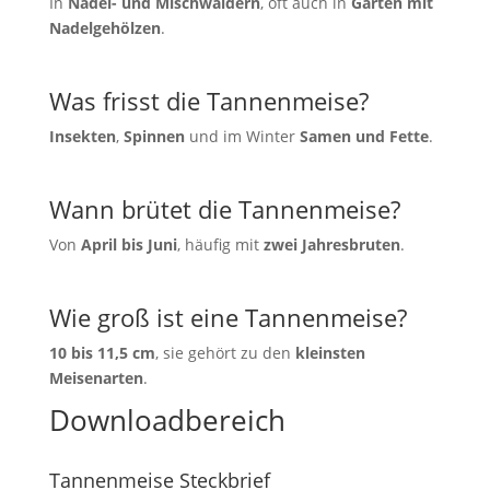
In
Nadel- und Mischwäldern
, oft auch in
Gärten mit
Nadelgehölzen
.
Was frisst die Tannenmeise?
Insekten
,
Spinnen
und im Winter
Samen und Fette
.
Wann brütet die Tannenmeise?
Von
April bis Juni
, häufig mit
zwei Jahresbruten
.
Wie groß ist eine Tannenmeise?
10 bis 11,5 cm
, sie gehört zu den
kleinsten
Meisenarten
.
Downloadbereich
Tannenmeise Steckbrief