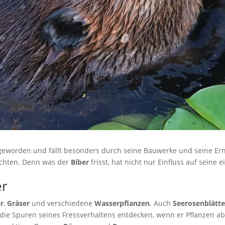
 geworden und fällt besonders durch seine Bauwerke und seine Er
chten. Denn was der
Biber
frisst, hat nicht nur Einfluss auf seine
er
r
,
Gräser
und verschiedene
Wasserpflanzen
. Auch
Seerosenblätte
ie Spuren seines Fressverhaltens entdecken, wenn er Pflanzen a