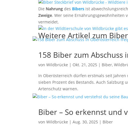
Die
Nahrung
des
Bibers
ist abwechslungsreic
Zweige
. Wer seine Ernährungsgewohnheiten ve
vermeidet.
Weitere Artikel zum Bibe
158 Biber zum Abschuss i
von
Wildbrücke
|
Okt. 21, 2025
|
Biber
,
Wildbr
In Oberösterreich dürfen erstmals seit Jahre
sieben Prozent des Bestands. Auch Salzburg 
Artenschutz warnen.
Biber – So erkennst und 
von
Wildbrücke
|
Aug. 30, 2025
|
Biber