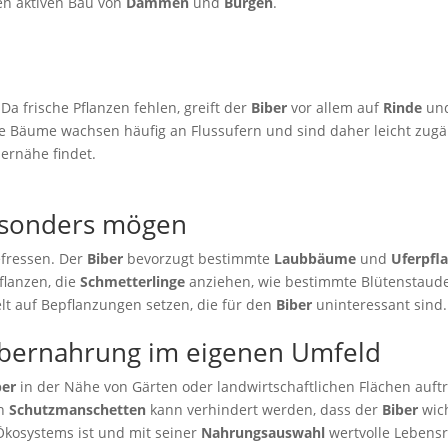
den aktiven Bau von
Dämmen
und
Burgen
.
Da frische Pflanzen fehlen, greift der
Biber
vor allem auf
Rinde
un
se Bäume wachsen häufig an Flussufern und sind daher leicht zugä
rnähe findet.
esonders mögen
efressen. Der
Biber
bevorzugt bestimmte
Laubbäume
und
Uferpfl
Pflanzen, die
Schmetterlinge
anziehen, wie bestimmte Blütenstaude
elt auf Bepflanzungen setzen, die für den
Biber
uninteressant sind.
bernahrung im eigenen Umfeld
ber
in der Nähe von Gärten oder landwirtschaftlichen Flächen auf
en
Schutzmanschetten
kann verhindert werden, dass der
Biber
wich
Ökosystems ist und mit seiner
Nahrungsauswahl
wertvolle Lebensr