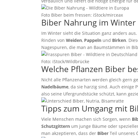
verdaulich und liefert die nötige Energie für 
Foto Biber beim fressen: iStock/mirceax
Biber Nahrung im Winter
Im Winter sieht die Situation ganz anders aus. 
Rinden von
Weiden
,
Pappeln
und
Birken
. Die
Nagespuren, die man an Baumstämmen in Bibe
Foto: iStock/Wildbrücke
Welche Pflanzen Biber b
Nicht alle Pflanzenarten werden gleich gern g
Nadelbäume
, da sie harzig sind. Auch einige 
also seine Ufergrundstücke schützt, kann gezi
Tipps zum Umgang mit Bi
Viele Menschen machen sich Sorgen, wenn
Bi
Schutzgittern
um junge Bäume oder speziell
man akzeptieren, dass der
Biber
Teil unseres 