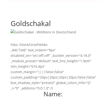
Goldschakal
Foto: iStock/UrosPoteko
„#4C734E“ text_indent=“9px“
disabled_on=“on|off|off“ _builder_version=“4.18.0″
_module_preset=“default“ text_line_height=“1.9em“
min_height=“616.4px“
custom_margin=“||||false|false“
custom_padding=“20px|20px|20px|20px|false|false“
box_shadow_style=“preset2″ global_colors_info=“{}“
_i=“0″ _address=“0.0.1.0″ /]
Name: