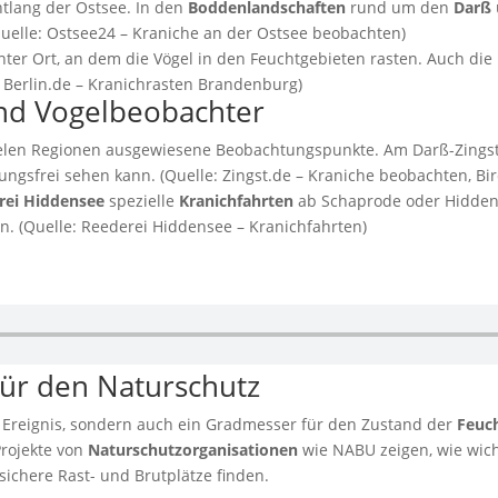
ntlang der Ostsee. In den
Boddenlandschaften
rund um den
Darß
uelle: Ostsee24 – Kraniche an der Ostsee beobachten)
ter Ort, an dem die Vögel in den Feuchtgebieten rasten. Auch die
 Berlin.de – Kranichrasten Brandenburg)
und Vogelbeobachter
ielen Regionen ausgewiesene Beobachtungspunkte. Am Darß-Zingste
ungsfrei sehen kann. (Quelle: Zingst.de – Kraniche beobachten, B
rei Hiddensee
spezielle
Kranichfahrten
ab Schaprode oder Hiddens
n. (Quelle: Reederei Hiddensee – Kranichfahrten)
ür den Naturschutz
s Ereignis, sondern auch ein Gradmesser für den Zustand der
Feuc
 Projekte von
Naturschutzorganisationen
wie NABU zeigen, wie wich
 sichere Rast- und Brutplätze finden.