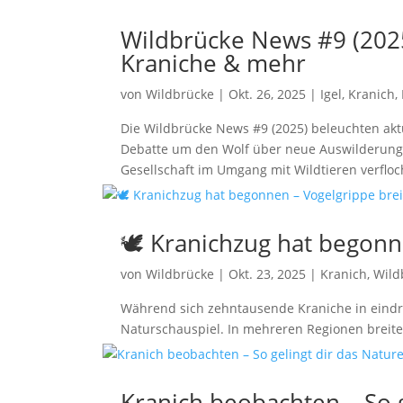
Wildbrücke News #9 (2025
Kraniche & mehr
von
Wildbrücke
|
Okt. 26, 2025
|
Igel
,
Kranich
,
Die Wildbrücke News #9 (2025) beleuchten akt
Debatte um den Wolf über neue Auswilderungsp
Gesellschaft im Umgang mit Wildtieren verfloc
🕊️ Kranichzug hat begonn
von
Wildbrücke
|
Okt. 23, 2025
|
Kranich
,
Wild
Während sich zehntausende Kraniche in eindr
Naturschauspiel. In mehreren Regionen breitet
Kranich beobachten – So g