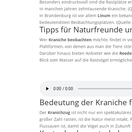
Besonders eindrucksvoll sind die Rastplätze e
in manchen Jahren zehntausende Kraniche. (Q
In Brandenburg ist vor allem
Linum
ein bekann
bedeutendsten Beobachtungsplätzen. (Quelle:
Tipps für Naturfreunde 
Wer
Kraniche beobachten
möchte, findet in v
Plattformen, von denen aus man die Tiere stör
Darüber hinaus bieten Anbieter wie die
Reede
Blick vom Wasser auf die Rastvögel ermögliche
Kranich Ruf 1
von
freesound_community/Pixabay
Bedeutung der Kraniche f
Der
Kranichzug
ist nicht nur ein spektakuläre
großer Zahl rasten, ist die Natur meist intakt.
Flussauen ist, damit die Vögel auch in Zukunft