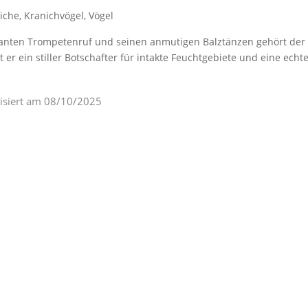
iche
,
Kranichvögel
,
Vögel
nten Trompetenruf und seinen anmutigen Balztänzen gehört der 
er ein stiller Botschafter für intakte Feuchtgebiete und eine echt
lisiert am
08/10/2025