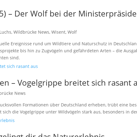
) – Der Wolf bei der Ministerpräsid
Luchs
,
Wildbrücke News
,
Wisent
,
Wolf
uelle Ereignisse rund um Wildtiere und Naturschutz in Deutschland
rojekte bis hin zu Zugvögeln und gefährdeten Arten – die Ausgabe
hten sind.
en – Vogelgrippe breitet sich rasant 
brücke News
ucksvollen Formationen über Deutschland erheben, trübt eine be
 sich die Vogelgrippe unter Wildvögeln stark aus, besonders in de
elingt dir das Naturerlebnis