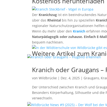
Kostenlos herunterladen
Der
Kranichzug
ist ein beeindruckendes Natur
über das
Rheintal
bis hin zu speziellen
Kranic
regionaler Naturschutzorganisationen helfen da
Wenn du mehr über den
Kranich
erfahren möc
Naturpädagogik oder zuhause. Einfach E-Mail 
bequem nachlesen.
Weitere Artikel zum Kran
Kranich oder Graugans – 
von
Wildbrücke
|
Dez. 4, 2025
|
Graugans
,
Kra
Der Unterschied zwischen Kranich und Graugan
Besonders Körperhaltung, Silhouette und die 
verwechseln.