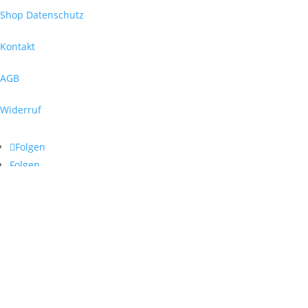
Shop Datenschutz
Kontakt
AGB
Widerruf
Folgen
Folgen
Kontaktiere uns unter
info@wildbruecke.de
oder
über WhatsApp:
0155 / 61 83 90 39
Sprachen Deutsch oder Englisch
Aus Sicherheitsgründen öffnen wir keine Fotos, Videos oder Links.