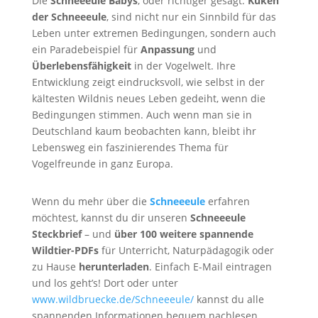
Die
Schneeeule Babys
, oder richtiger gesagt:
Küken
der Schneeeule
, sind nicht nur ein Sinnbild für das
Leben unter extremen Bedingungen, sondern auch
ein Paradebeispiel für
Anpassung
und
Überlebensfähigkeit
in der Vogelwelt. Ihre
Entwicklung zeigt eindrucksvoll, wie selbst in der
kältesten Wildnis neues Leben gedeiht, wenn die
Bedingungen stimmen. Auch wenn man sie in
Deutschland kaum beobachten kann, bleibt ihr
Lebensweg ein faszinierendes Thema für
Vogelfreunde in ganz Europa.
Wenn du mehr über die
Schneeeule
erfahren
möchtest, kannst du dir unseren
Schneeeule
Steckbrief
– und
über 100 weitere spannende
Wildtier-PDFs
für Unterricht, Naturpädagogik oder
zu Hause
herunterladen
. Einfach E-Mail eintragen
und los geht’s! Dort oder unter
www.wildbruecke.de/Schneeeule/
kannst du alle
spannenden Informationen bequem nachlesen.