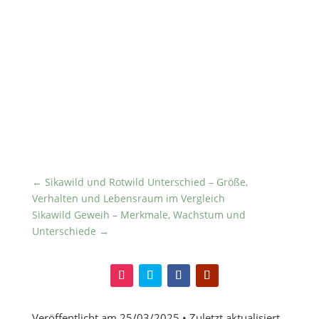
viele einheimische Hirscharten ist das Sikawild
auch tagsüber aktiv, bevorzugt jedoch die
Dämmerung. Mit ihrem anpassungsfähigen
Verhalten und ihrer Vorliebe für dichte Wälder
haben die Tiere es geschafft, sich erfolgreich
in Europas Landschaften zu etablieren.
←
Sikawild und Rotwild Unterschied – Größe,
Verhalten und Lebensraum im Vergleich
Sikawild Geweih – Merkmale, Wachstum und
Unterschiede
→
Veröffentlicht am
25/03/2025
• Zuletzt aktualisiert