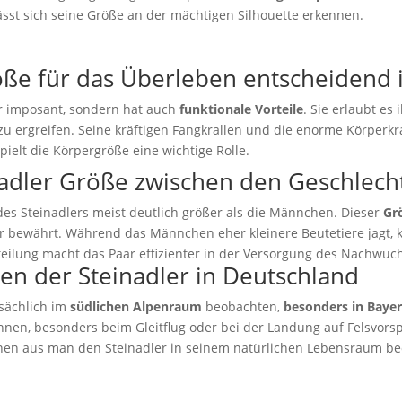
ässt sich seine Größe an der mächtigen Silhouette erkennen.
ße für das Überleben entscheidend i
ur imposant, sondern hat auch
funktionale Vorteile
. Sie erlaubt es
zu ergreifen. Seine kräftigen Fangkrallen und die enorme Körperkr
pielt die Körpergröße eine wichtige Rolle.
nadler Größe zwischen den Geschlech
es Steinadlers meist deutlich größer als die Männchen. Dieser
Gr
r bewährt. Während das Männchen eher kleinere Beutetiere jagt, 
teilung macht das Paar effizienter in der Versorgung des Nachwuc
n der Steinadler in Deutschland
tsächlich im
südlichen Alpenraum
beobachten,
besonders in Baye
nen, besonders beim Gleitflug oder bei der Landung auf Felsvors
nen aus man den Steinadler in seinem natürlichen Lebensraum b