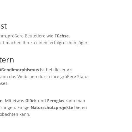
st
 ihm, größere Beutetiere wie
Füchse,
aft machen ihn zu einem erfolgreichen Jäger.
tern
ößendimorphismus
ist bei dieser Art
kann das Weibchen durch ihre größere Statur
hses.
rn
. Mit etwas
Glück
und
Fernglas
kann man
prüngen. Einige
Naturschutzprojekte
bieten
eobachten kann.