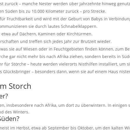
Nest zurück – manche Nester werden über Jahrzehnte hinweg genut
en Süden bis zu 10.000 Kilometer zurück – pro Strecke.
l für Fruchtbarkeit und wird mit der Geburt von Babys in Verbindun
kommunizieren sie durch lautes Schnabelklappern.
, etwa auf Dächern, Kaminen oder Kirchtürmen.
chaften und treffen sich jedes Jahr zur Brutzeit wieder.
en, was sie auf Wiesen oder in Feuchtgebieten finden können, zum B
rche gar nicht mehr bis nach Afrika ziehen, sondern bereits in Sü
für Störche – heute werden vielerorts Nisthilfen installiert, um s
ls Glücksbringer – besonders dann, wenn sie auf einem Haus niste
um Storch
er?
n, insbesondere nach Afrika, um dort zu überwintern. In einigen 
d des Winters.
 Süden?
 meist im Herbst, etwa ab September bis Oktober, um den kalten