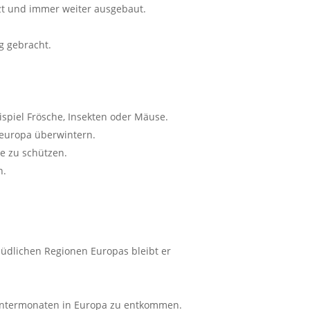
zt und immer weiter ausgebaut.
g gebracht.
eispiel Frösche, Insekten oder Mäuse.
deuropa überwintern.
ie zu schützen.
n.
südlichen Regionen Europas bleibt er
 Wintermonaten in Europa zu entkommen.