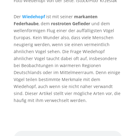
Foto Wiedehopf von der Seite: iStock/Piotr Krzeslak
Der
Wiedehopf
ist mit seiner
markanten
Federhaube
, dem
rostroten Gefieder
und dem
wellenförmigen Flug einer der auffälligsten Vögel
Europas. Kein Wunder also, dass viele Menschen
neugierig werden, wenn sie einen vermeintlich
ähnlichen Vogel sehen. Die Frage Wiedehopf
ähnlicher Vogel taucht dabei oft auf, insbesondere
bei Beobachtungen in wärmeren Regionen
Deutschlands oder im Mittelmeerraum. Denn einige
Vögel teilen bestimmte Merkmale mit dem
Wiedehopf, auch wenn sie nicht näher verwandt
sind. Dieser Artikel stellt vier mögliche Arten vor, die
häufig mit ihm verwechselt werden.
Wiedehopf Ruf
von
Pond5