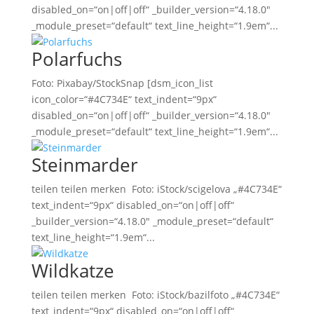
disabled_on=“on|off|off“ _builder_version=“4.18.0″
_module_preset=“default“ text_line_height=“1.9em“...
Polarfuchs
Foto: Pixabay/StockSnap [dsm_icon_list
icon_color=“#4C734E“ text_indent=“9px“
disabled_on=“on|off|off“ _builder_version=“4.18.0″
_module_preset=“default“ text_line_height=“1.9em“...
Steinmarder
teilen teilen merken Foto: iStock/scigelova „#4C734E“
text_indent=“9px“ disabled_on=“on|off|off“
_builder_version=“4.18.0″ _module_preset=“default“
text_line_height=“1.9em“...
Wildkatze
teilen teilen merken Foto: iStock/bazilfoto „#4C734E“
text_indent=“9px“ disabled_on=“on|off|off“