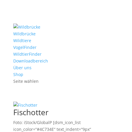
Wildbrücke
Wildtiere
VogelFinder
WildtierFinder
Downloadbereich
Über uns
Shop
Seite wählen
Fischotter
Foto: iStock/GlobalP [dsm_icon_list
icon_color=“#4C734E“ text_indent=“9px“