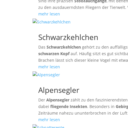
sind ihre präzisen
Stoßtauchgänge
, mit dene
zu den ausdauerndsten Fliegern der Tierwelt.
mehr lesen
Schwarzkehlchen
Das
Schwarzkehlchen
gehört zu den auffällig
schwarzen Kopf
auf. Häufig sitzt es gut sich
Brachen lässt sich dieser kleine Vogel mit e
mehr lesen
Alpensegler
Der
Alpensegler
zählt zu den faszinierendsten
dabei
fliegende Insekten
. Besonders in
Gebir
Zeiträume nahezu ununterbrochen in der Luft
mehr lesen