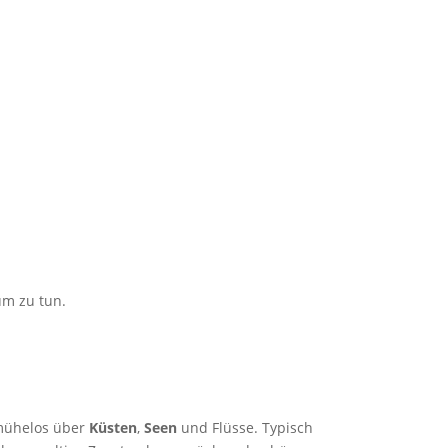
um zu tun.
 mühelos über
Küsten
,
Seen
und Flüsse. Typisch