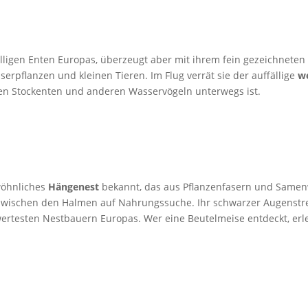
lligen Enten Europas, überzeugt aber mit ihrem fein gezeichneten
rpflanzen und kleinen Tieren. Im Flug verrät sie der auffällige
we
chen Stockenten und anderen Wasservögeln unterwegs ist.
ewöhnliches
Hängenest
bekannt, das aus Pflanzenfasern und Samenwo
zwischen den Halmen auf Nahrungssuche. Ihr schwarzer Augenstrei
rtesten Nestbauern Europas. Wer eine Beutelmeise entdeckt, erleb