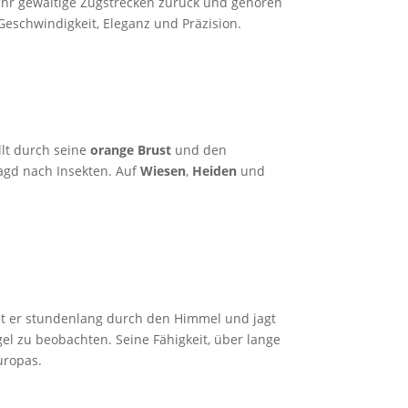
 Jahr gewaltige Zugstrecken zurück und gehören
eschwindigkeit, Eleganz und Präzision.
llt durch seine
orange Brust
und den
Jagd nach Insekten. Auf
Wiesen
,
Heiden
und
tet er stundenlang durch den Himmel und jagt
l zu beobachten. Seine Fähigkeit, über lange
uropas.