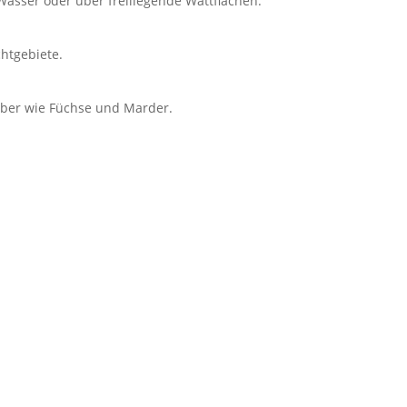
Wasser oder über freiliegende Wattflächen.
htgebiete.
ber wie Füchse und Marder.