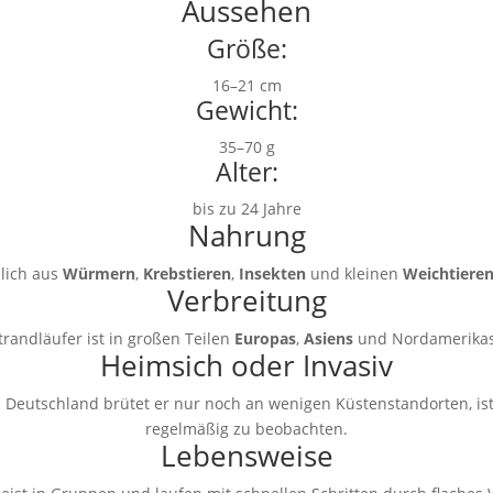
Aussehen
Größe:
16–21 cm
Gewicht:
35–70 g
Alter:
bis zu 24 Jahre
Nahrung
lich aus
Würmern
,
Krebstieren
,
Insekten
und kleinen
Weichtiere
Verbreitung
randläufer ist in großen Teilen
Europas
,
Asiens
und Nordamerikas 
Heimsich oder Invasiv
In Deutschland brütet er nur noch an wenigen Küstenstandorten, i
regelmäßig zu beobachten.
Lebensweise