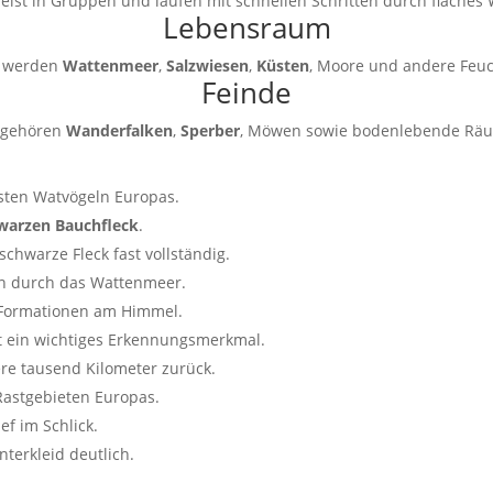
st in Gruppen und laufen mit schnellen Schritten durch flaches 
Lebensraum
t werden
Wattenmeer
,
Salzwiesen
,
Küsten
, Moore und andere Feuc
Feinde
n gehören
Wanderfalken
,
Sperber
, Möwen sowie bodenlebende Räu
sten Watvögeln Europas.
warzen Bauchfleck
.
chwarze Fleck fast vollständig.
on durch das Wattenmeer.
 Formationen am Himmel.
t ein wichtiges Erkennungsmerkmal.
re tausend Kilometer zurück.
Rastgebieten Europas.
ef im Schlick.
terkleid deutlich.