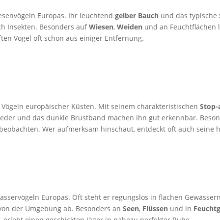
iesenvögeln Europas. Ihr leuchtend
gelber Bauch
und das typische
ch Insekten. Besonders auf
Wiesen
,
Weiden
und an Feuchtflächen l
ten Vogel oft schon aus einiger Entfernung.
 Vögeln europäischer Küsten. Mit seinem charakteristischen
Stop-
fieder und das dunkle Brustband machen ihn gut erkennbar. Beso
l beobachten. Wer aufmerksam hinschaut, entdeckt oft auch seine
sservögeln Europas. Oft steht er regungslos in flachen Gewässern
 von der Umgebung ab. Besonders an
Seen
,
Flüssen
und in
Feuchtg
erlebt einen geschickten Jäger in nahezu perfekter Ruhe.