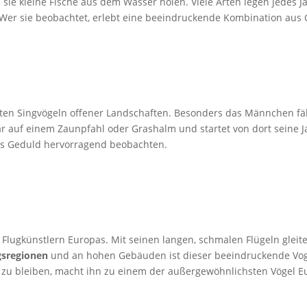
n sie kleine Fische aus dem Wasser holen. Viele Arten legen jedes
 Wer sie beobachtet, erlebt eine beeindruckende Kombination aus G
sten Singvögeln offener Landschaften. Besonders das Männchen fä
tbar auf einem Zaunpfahl oder Grashalm und startet von dort seine 
twas Geduld hervorragend beobachten.
 Flugkünstlern Europas. Mit seinen langen, schmalen Flügeln glei
gsregionen
und an hohen Gebäuden ist dieser beeindruckende Voge
 zu bleiben, macht ihn zu einem der außergewöhnlichsten Vögel E