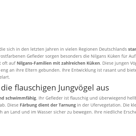
 die sich in den letzten Jahren in vielen Regionen Deutschlands
star
-rostfarbenen Gefieder sorgen besonders die Nilgans Küken für Au
 oft auf
Nilgans-Familien mit zahlreichen Küken
. Diese jungen Vö
 eng an ihre Eltern gebunden. Ihre Entwicklung ist rasant und biete
lart.
die flauschigen Jungvögel aus
und schwimmfähig
. Ihr Gefieder ist flauschig und überwiegend he
 ab. Diese
Färbung dient der Tarnung
in der Ufervegetation. Die kl
ich an Land und im Wasser sicher zu bewegen. Ihre niedliche Ersc