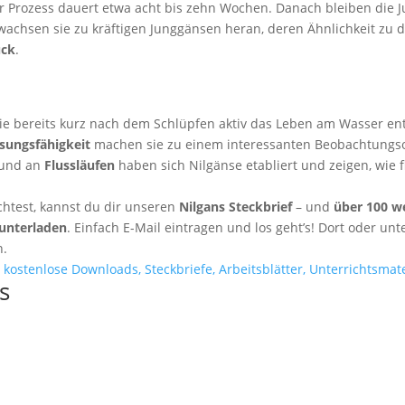
ieser Prozess dauert etwa acht bis zehn Wochen. Danach bleiben die 
t wachsen sie zu kräftigen Junggänsen heran, deren Ähnlichkeit zu 
ück
.
die bereits kurz nach dem Schlüpfen aktiv das Leben am Wasser en
sungsfähigkeit
machen sie zu einem interessanten Beobachtungsobje
s und an
Flussläufen
haben sich Nilgänse etabliert und zeigen, wie
htest, kannst du dir unseren
Nilgans Steckbrief
– und
über 100 w
unterladen
. Einfach E-Mail eintragen und los geht’s! Dort oder un
n.
s