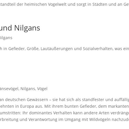
estandteil der heimischen Vogelwelt und sorgt in Städten und an 
und Nilgans
ilgans
h in Gefieder, Größe, Lautäußerungen und Sozialverhalten, was ei
änsevögel
,
Nilgans
,
Vögel
an deutschen Gewässern – sie hat sich als standfester und auffällig
ahrzehnten in Europa aus. Mit ihrem bunten Gefieder, dem markant
 unumstritten: Ihr dominantes Verhalten kann andere Arten verdräng
Verbreitung und Verantwortung im Umgang mit Wildvögeln nachzud