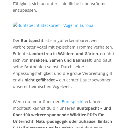
Fähigkeit, sich an unterschiedliche Lebensräume
anzupassen.
Der
Buntspecht
ist ein gut erkennbarer, weit
verbreiteter Vogel mit typischem Trommelverhalten.
Er lebt
standorttreu
in
Wäldern und Gärten
, ernährt
sich von
Insekten, Samen und Baumsaft
, und baut
seine Bruthöhlen selbst. Durch seine
Anpassungsfähigkeit und die große Verbreitung gilt
er als
nicht gefährdet
– ein echter Dauerbewohner
unserer heimischen Vogelwelt.
Wenn du mehr über den
Buntspecht
erfahren
möchtest, kannst du dir unseren
Buntspecht
– und
über 100 weitere spannende Wildtier-PDFs für
Unterricht, Naturpädagogik oder zuhause. Einfach
E-Mail eintragen und los geht’s!
und dort oder