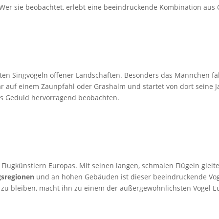
 Wer sie beobachtet, erlebt eine beeindruckende Kombination aus G
sten Singvögeln offener Landschaften. Besonders das Männchen fä
tbar auf einem Zaunpfahl oder Grashalm und startet von dort seine 
twas Geduld hervorragend beobachten.
 Flugkünstlern Europas. Mit seinen langen, schmalen Flügeln glei
gsregionen
und an hohen Gebäuden ist dieser beeindruckende Voge
 zu bleiben, macht ihn zu einem der außergewöhnlichsten Vögel E