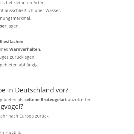
als bei kleineren Arten.
cht ausschließlich über Wasser.
kennungsmerkmal.
ser
jagen.
Kiesflächen
.
sames
Warnverhalten
.
uges zurücklegen.
tgebieten abhängig.
e in Deutschland vor?
gebieten als
seltene Brutvogelart
anzutreffen.
ugvogel?
jahr nach Europa zurück.
n Flugbild.