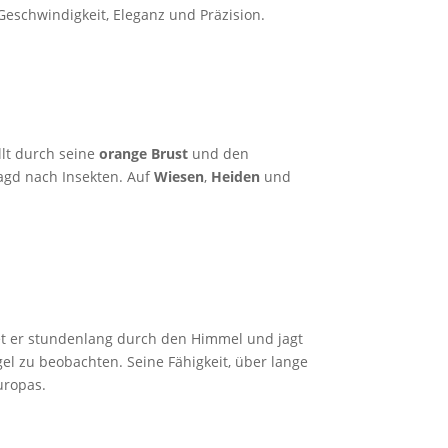
eschwindigkeit, Eleganz und Präzision.
llt durch seine
orange Brust
und den
Jagd nach Insekten. Auf
Wiesen
,
Heiden
und
tet er stundenlang durch den Himmel und jagt
l zu beobachten. Seine Fähigkeit, über lange
uropas.