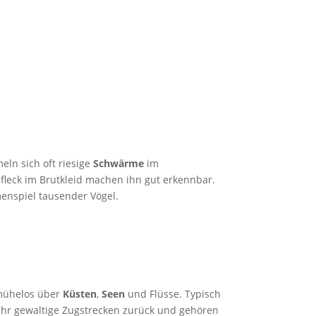
ln sich oft riesige
Schwärme
im
leck im Brutkleid machen ihn gut erkennbar.
enspiel tausender Vögel.
 mühelos über
Küsten
,
Seen
und Flüsse. Typisch
 Jahr gewaltige Zugstrecken zurück und gehören