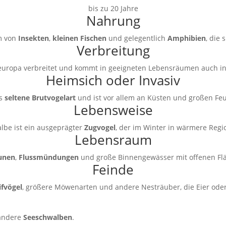
bis zu 20 Jahre
Nahrung
m von
Insekten
,
kleinen Fischen
und gelegentlich
Amphibien
, die 
Verbreitung
eleuropa verbreitet und kommt in geeigneten Lebensräumen auch in
Heimsich oder Invasiv
ls
seltene Brutvogelart
und ist vor allem an Küsten und großen Feu
Lebensweise
lbe ist ein ausgeprägter
Zugvogel
, der im Winter in wärmere Regio
Lebensraum
unen
,
Flussmündungen
und große Binnengewässer mit offenen Fl
Feinde
ifvögel
, größere Möwenarten und andere Nesträuber, die Eier ode
 andere
Seeschwalben
.