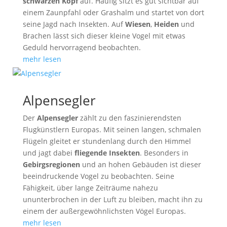
schwarzen Kopf
auf. Häufig sitzt es gut sichtbar auf
einem Zaunpfahl oder Grashalm und startet von dort
seine Jagd nach Insekten. Auf
Wiesen
,
Heiden
und
Brachen lässt sich dieser kleine Vogel mit etwas
Geduld hervorragend beobachten.
mehr lesen
Alpensegler
Der
Alpensegler
zählt zu den faszinierendsten
Flugkünstlern Europas. Mit seinen langen, schmalen
Flügeln gleitet er stundenlang durch den Himmel
und jagt dabei
fliegende Insekten
. Besonders in
Gebirgsregionen
und an hohen Gebäuden ist dieser
beeindruckende Vogel zu beobachten. Seine
Fähigkeit, über lange Zeiträume nahezu
ununterbrochen in der Luft zu bleiben, macht ihn zu
einem der außergewöhnlichsten Vögel Europas.
mehr lesen