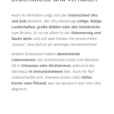
Auch im Verhalten zeigt sich der
Unterschied Uhu
und Eule
deutlich. Der Uhu bevorzugt
ruhige, felsige
Landschaften, große Wälder oder alte Steinbrüche
zum Brüten. Er ist vor allem in der
Dämmerung und
Nacht aktiv
und ruft weit hörbar mit einem tiefen
„buhoo“. Sein Ruf ist ein wichtiges Reviermerkmal.
Andere Eulenarten haben
abweichende
Lebensräume
: Die Schleiereule nistet zum Beispiel
oft in
Scheunen oder Kirchtürmen
, während der
Steinkauz
in Streuobstwiesen
lebt. Auch ihr Ruf
unterscheidet sich. Kleinere Eulen rufen
höher,
kürzer oder flötend
, was sie akustisch klar vom Uhu
abgrenzt.
Der Uhu Ruf in der Nacht
von
Pond5