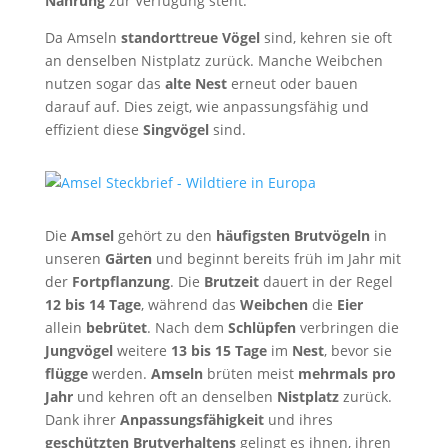
Nahrung
zur Verfügung steht.
Da Amseln
standorttreue Vögel
sind, kehren sie oft
an denselben Nistplatz zurück. Manche Weibchen
nutzen sogar das
alte Nest
erneut oder bauen
darauf auf. Dies zeigt, wie anpassungsfähig und
effizient diese
Singvögel
sind.
Die
Amsel
gehört zu den
häufigsten Brutvögeln
in
unseren
Gärten
und beginnt bereits früh im Jahr mit
der
Fortpflanzung
. Die
Brutzeit
dauert in der Regel
12 bis 14 Tage
, während das
Weibchen
die
Eier
allein
bebrütet
. Nach dem
Schlüpfen
verbringen die
Jungvögel
weitere
13 bis 15 Tage
im
Nest
, bevor sie
flügge
werden.
Amseln
brüten meist
mehrmals pro
Jahr
und kehren oft an denselben
Nistplatz
zurück.
Dank ihrer
Anpassungsfähigkeit
und ihres
geschützten Brutverhaltens
gelingt es ihnen, ihren