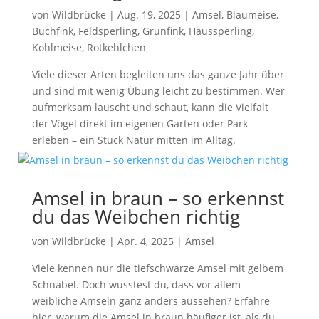
von
Wildbrücke
|
Aug. 19, 2025
|
Amsel
,
Blaumeise
,
Buchfink
,
Feldsperling
,
Grünfink
,
Haussperling
,
Kohlmeise
,
Rotkehlchen
Viele dieser Arten begleiten uns das ganze Jahr über
und sind mit wenig Übung leicht zu bestimmen. Wer
aufmerksam lauscht und schaut, kann die Vielfalt
der Vögel direkt im eigenen Garten oder Park
erleben – ein Stück Natur mitten im Alltag.
Amsel in braun – so erkennst
du das Weibchen richtig
von
Wildbrücke
|
Apr. 4, 2025
|
Amsel
Viele kennen nur die tiefschwarze Amsel mit gelbem
Schnabel. Doch wusstest du, dass vor allem
weibliche Amseln ganz anders aussehen? Erfahre
hier, warum die Amsel in braun häufiger ist, als du