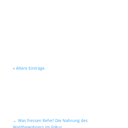
Paarungszeit, der sogenannten Blattzeit, ist
das Bellen häufig zu hören. Möchtest du mehr
über die spannenden Geräusche der Rehe
erfahren? Unter www.wildbruecke.de findest
du weitere Informationen und Einblicke in das
Leben dieser faszinierenden Tiere.
« Ältere Einträge
←
Was fressen Rehe? Die Nahrung des
Waldbewohners im Fokus